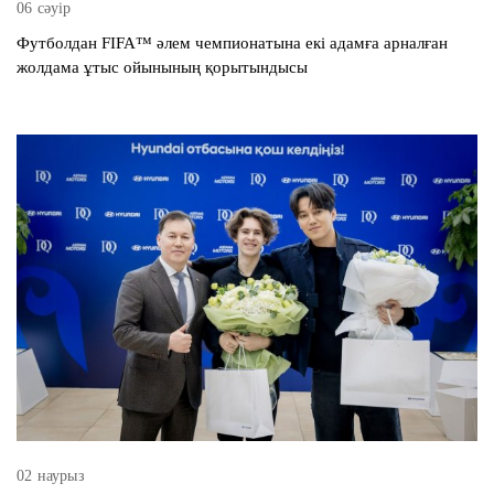
06 сәуір
Футболдан FIFA™ әлем чемпионатына екі адамға арналған
жолдама ұтыс ойынының қорытындысы
02 наурыз