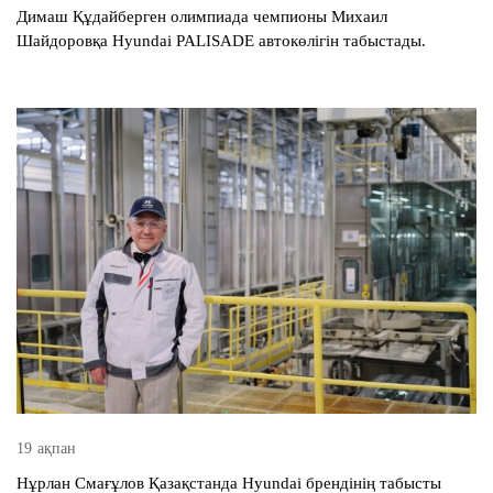
Димаш Құдайберген олимпиада чемпионы Михаил
Шайдоровқа Hyundai PALISADE автокөлігін табыстады.
19 ақпан
Нұрлан Смағұлов Қазақстанда Hyundai брендінің табысты