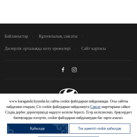
Байланыстар
Құпиялылық саясаты
Дилерлік орталыққа келу ережелері
Сайт картасы
www.karaganda.hyundai.kz сайты cookie файлдарын пайдаланады. Осы сайтты
© 2026 Hyundai Motor Company
пайдалана отырып, Сіз cookie файлдарын пайдалануға
Саясат
шарттарына сәйкес
Сіздің дербес деректеріңізді өңдеуге келісім бересіз. Егер келіспесеңіз, браузердегі
баптауларды өзгертіп, cookie файлдарын пайдаланудан бас тарта аласыз.
Қабылдау
Тек қажетті cookie қабылдау
HYUNDAI