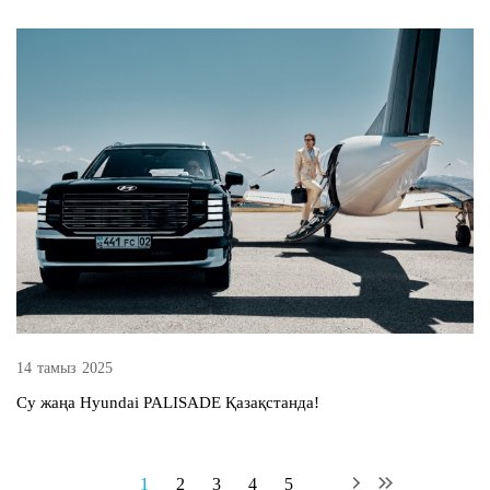
14 тамыз 2025
Су жаңа Hyundai PALISADE Қазақстанда!
1
2
3
4
5