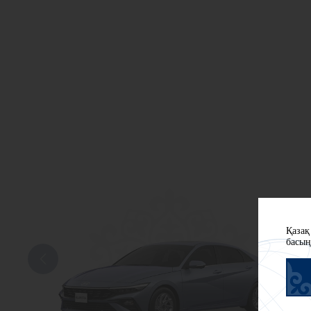
Қазақ
басың