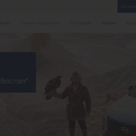
Сату бөлімі
иттеу
Сатып алу әдістері
Тест-драйв
Науқан
Қызм