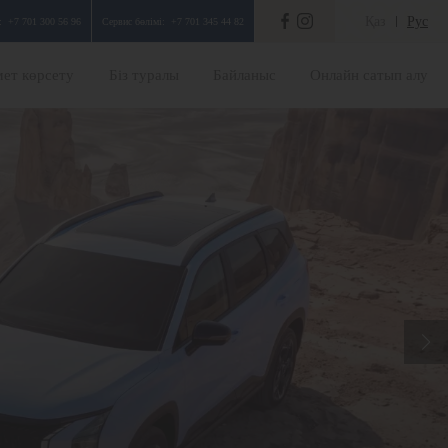
Қаз
Рус
:
+7 701 300 56 96
Сервис бөлімі:
+7 701 345 44 82
ет көрсету
Біз туралы
Байланыс
Онлайн сатып алу