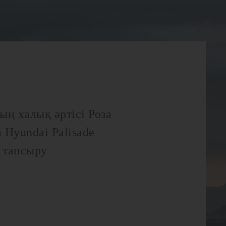
ың халық әртісі Роза
 Hyundai Palisade
н тапсыру