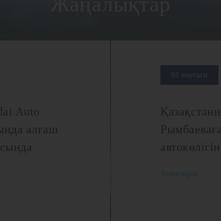
Жаңалықтар
01 маусым
ai Auto
Қазақстанн
ында алғаш
Рымбаеваға
асында
автокөлігі
Толығырақ