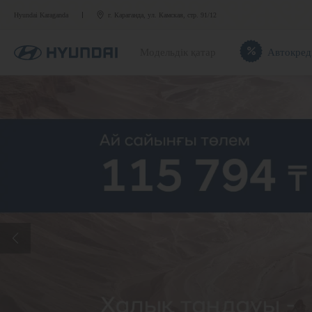
Hyundai Karaganda
г. Караганда, ул. Камская, стр. 91/12
Модельдік қатар
Автокред