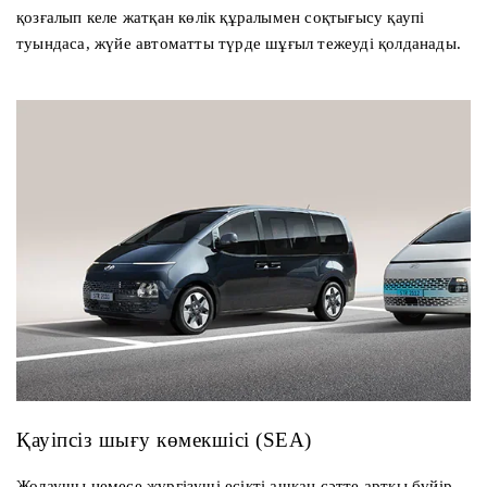
қозғалып келе жатқан көлік құралымен соқтығысу қаупі
туындаса, жүйе автоматты түрде шұғыл тежеуді қолданады.
Қауіпсіз шығу көмекшісі (SEA)
Жолаушы немесе жүргізуші есікті ашқан сәтте артқы бүйір