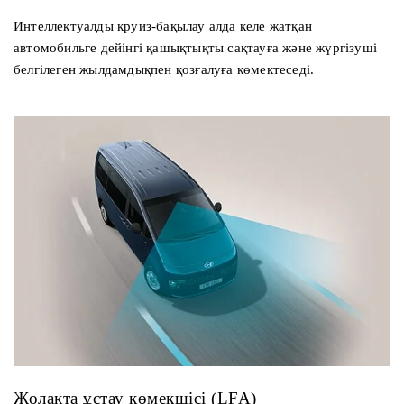
Интеллектуалды круиз-бақылау алда келе жатқан
автомобильге дейінгі қашықтықты сақтауға және жүргізуші
белгілеген жылдамдықпен қозғалуға көмектеседі.
Жолақта ұстау көмекшісі (LFA)