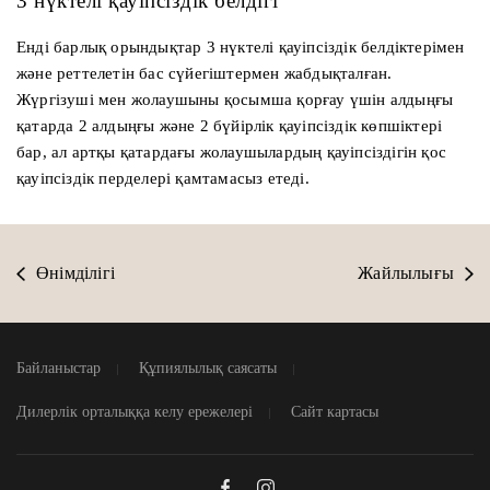
3 нүктелі қауіпсіздік белдігі
Енді барлық орындықтар 3 нүктелі қауіпсіздік белдіктерімен
және реттелетін бас сүйегіштермен жабдықталған.
Жүргізуші мен жолаушыны қосымша қорғау үшін алдыңғы
қатарда 2 алдыңғы және 2 бүйірлік қауіпсіздік көпшіктері
бар, ал артқы қатардағы жолаушылардың қауіпсіздігін қос
қауіпсіздік перделері қамтамасыз етеді.
Өнімділігі
Жайлылығы
Байланыстар
Құпиялылық саясаты
Дилерлік орталыққа келу ережелері
Сайт картасы