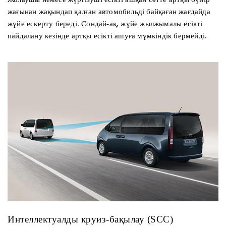
жағынан жақындап қалған автомобильді байқаған жағдайда
жүйе ескерту береді. Сондай-ақ, жүйе жылжымалы есікті
пайдалану кезінде артқы есікті ашуға мүмкіндік бермейді.
Интеллектуалды круиз-бақылау (SCC)