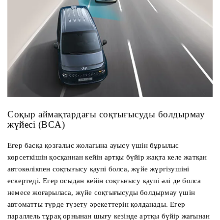
Соқыр аймақтардағы соқтығысуды болдырмау
жүйесі (BCA)
Егер басқа қозғалыс жолағына ауысу үшін бұрылыс
көрсеткішін қосқаннан кейін артқы бүйір жақта келе жатқан
автокөлікпен соқтығысу қаупі болса, жүйе жүргізушіні
ескертеді. Егер осыдан кейін соқтығысу қаупі әлі де болса
немесе жоғарыласа, жүйе соқтығысуды болдырмау үшін
автоматты түрде түзету әрекеттерін қолданады. Егер
параллель тұрақ орнынан шығу кезінде артқы бүйір жағынан