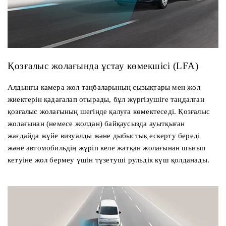
Қозғалыс жолағында ұстау көмекшісі (LFA)
Алдыңғы камера жол таңбаларының сызықтары мен жол
жиектерін қадағалап отырады, бұл жүргізушіге таңдалған
қозғалыс жолағының шегінде қалуға көмектеседі. Қозғалыс
жолағынан (немесе жолдан) байқаусызда ауытқыған
жағдайда жүйе визуалды және дыбыстық ескерту береді
және автомобильдің жүріп келе жатқан жолағынан шығып
кетуіне жол бермеу үшін түзетуші рульдік күш қолданады.