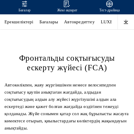
Бағалар
Жеке ақпарат
Тест-драйвқа
Hyundai Staria қауіпсіздігі
Ерекшеліктері
Бағалары
Автокредиттеу
LUXE
Өнімділ
Фронтальды соқтығысуды
ескерту жүйесі (FCA)
Автокөлікпен, жаяу жүргіншімен немесе велосипедпен
соқтығысу қаупін анықтаған жағдайда, алдыдан
соқтығысудың алдын алу жүйесі жүргізушіні алдын ала
ескертеді және қажет болған жағдайда өздігінен тежеуді
қолданады. Жүйе сонымен қатар сол жақ бұрылысты жасауға
көмектесе отырып, қиылыстардағы көліктердің жақындауын
анықтайды.