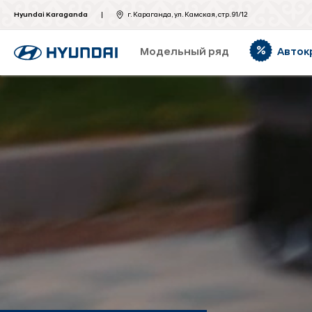
Hyundai Karaganda
г. Караганда, ул. Камская, стр. 91/12
Модельный ряд
Авток