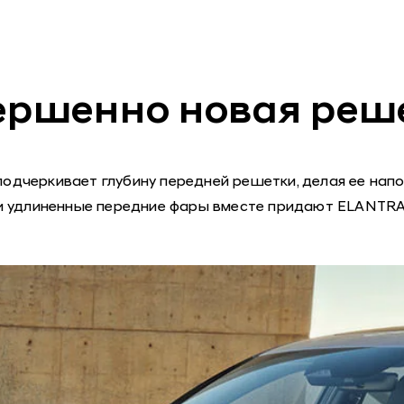
ершенно новая реше
l подчеркивает глубину передней решетки, делая ее н
 и удлиненные передние фары вместе придают ELANTRA