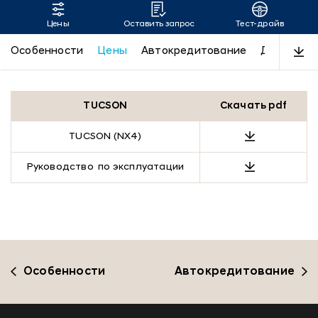
Цены
Оставить запрос
Тест-драйв
TUCSON
Особенности
Цены
Автокредитование
Дизайн
TUCSON
Скачать pdf
TUCSON (NX4)
Руководство по эксплуатации
Особенности
Автокредитование