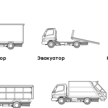
ор
Эвакуатор