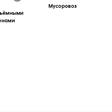
Мусоровоз
дъёмными
енами