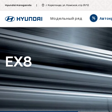
Hyundai Karaganda
г. Караганда, ул. Камская, стр. 91/12
Модельный ряд
Авток
EX8