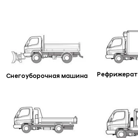
Рефрижерат
Снегоуборочная машина