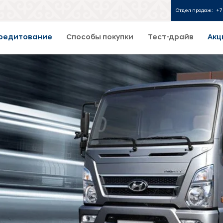
Отдел продаж:
+7 
редитование
Способы покупки
Тест-драйв
Акц