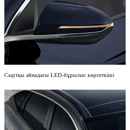
Сыртқы айнадағы LED-бұрылыс көрсеткіші