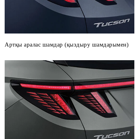
Артқы аралас шамдар (қыздыру шамдарымен)