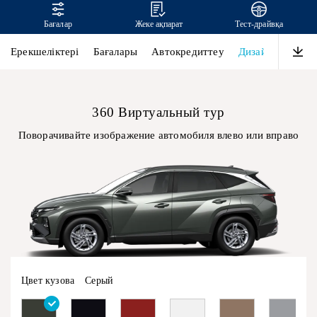
Бағалар
Жеке ақпарат
Тест-драйвқа
TUCSON
Ерекшеліктері
Бағалары
Автокредиттеу
Дизайн
Өнімді
360 Виртуальный тур
Поворачивайте изображение автомобиля влево или вправо
Цвет кузова
Серый