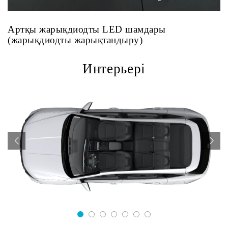
Артқы жарықдиодты LED шамдары
(жарықдиодты жарықтандыру)
Интерьері