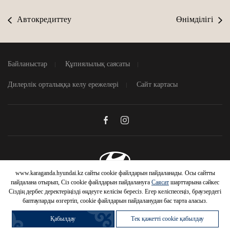
Автокредиттеу
Өнімділігі
Байланыстар
Құпиялылық саясаты
Дилерлік орталыққа келу ережелері
Сайт картасы
HYUNDAI
Жабу
АВТОМОБИЛЬДЕРІНЕ
ТИІМДІ ШАРТТАР
www.karaganda.hyundai.kz сайты cookie файлдарын пайдаланады. Осы сайтты
© 2026 Hyundai Motor Company
пайдалана отырып, Сіз cookie файлдарын пайдалануға
Саясат
шарттарына сәйкес
Шарттарды білу
Сіздің дербес деректеріңізді өңдеуге келісім бересіз. Егер келіспесеңіз, браузердегі
баптауларды өзгертіп, cookie файлдарын пайдаланудан бас тарта аласыз.
Қабылдау
Тек қажетті cookie қабылдау
Автомобильді
Жүрілген
Автомобильді
Несиеге сатып
сату
автомобиль сатып
айырбастау
алу