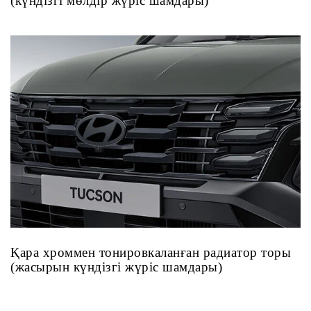
(күндізгі мөлдір жүріс шамдары)
Қара хроммен тонировкаланған радиатор торы
(жасырын күндізгі жүріс шамдары)