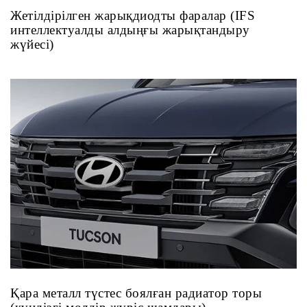
Жетілдірілген жарықдиодты фаралар (IFS
интеллектуалды алдыңғы жарықтандыру
жүйесі)
Қара металл түстес боялған радиатор торы