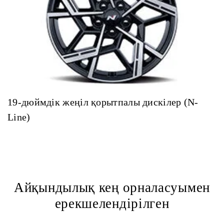
19-дюймдік жеңіл қорытпалы дискілер (N-
Line)
Айқындылық кең орналасуымен
ерекшелендірілген