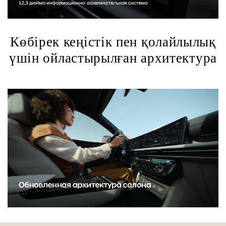
Көбірек кеңістік пен қолайлылық
үшін ойластырылған архитектура