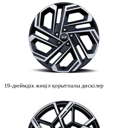
19-дюймдік жеңіл қорытпалы дискілер