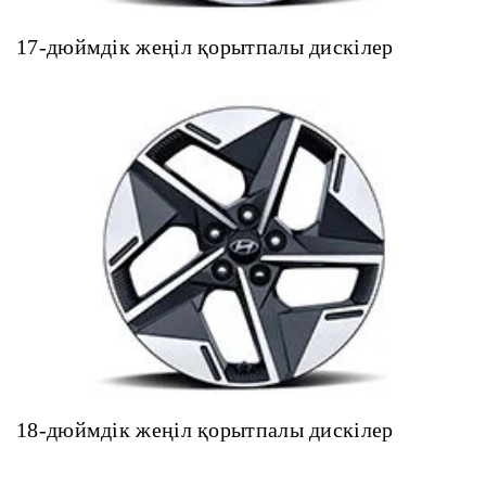
17-дюймдік жеңіл қорытпалы дискілер
18-дюймдік жеңіл қорытпалы дискілер