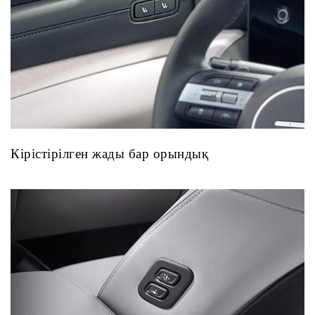
Кірістірілген жады бар орындық