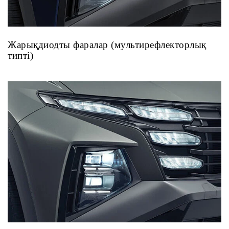
Жарықдиодты фаралар (мультирефлекторлық
типті)