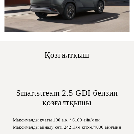
Қозғалтқыш
Smartstream 2.5 GDI бензин
қозғалтқышы
Максималды қуаты 190 а.к. / 6100 айн/мин
Максималды айналу сәті 242 Н•м кгс-м/4000 айн/мин