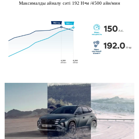
Максималды айналу сәті 192 Н•м /4500 айн/мин