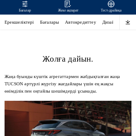
Бағалар
Жеке ақпарат
Тест-драйвқа
TUCSON
Ерекшеліктері
Бағалары
Автокредиттеу
Дизайн
Өнімді
Жолға дайын.
Жаңа буынды күштік агрегаттармен жабдықталған жаңа
TUCSON әртүрлі жүргізу жағдайлары үшін ең жақсы
өнімділік пен оңтайлы шешімдерді ұсынады.