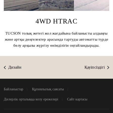
4WD HTRAC
TUCSON толық жетегі жол жағдайына байланысты алдыңғы
және артқы дөңгелектер арасында тартуды автоматты түрде
бөлу арқылы жүргізу өнімділігін оңтайландырады.
Дизайн
Қауіпсіздігі
Байланыстар
Құпиялылық саясаты
Дилерлік орталыққа келу ережелері
Сайт картасы